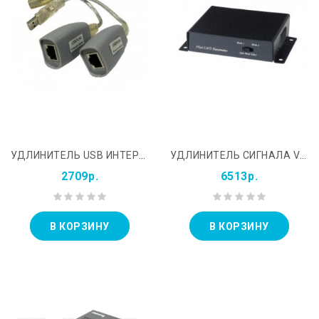
УДЛИНИТЕЛЬ USB ИНТЕРФЕЙСА OSNOVO TA-U1/1&#43;RA-U1/1
УДЛИНИТЕЛЬ СИГНАЛА VGA - SC&T TTP111VGA
2709р.
6513р.
В КОРЗИНУ
В КОРЗИНУ